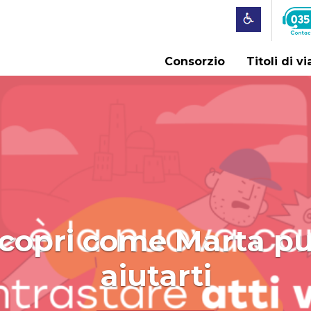
Consorzio
Titoli di v
i gli orari estivi in 
dal 9 giugno 2026
SCOPRI DI PIÙ