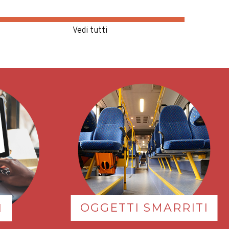
OGGETTI SMARRITI
I
Ecco tutte le informazioni su
nalazione
come ritrovare quanto
sitare,
smarrito a bordo dei veicoli
possiamo