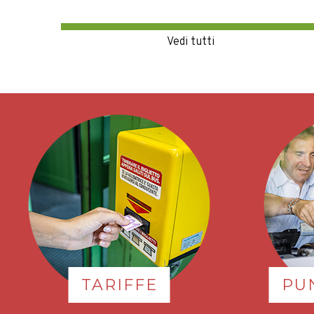
TARIFFE
PU
Scopri le tariffe delle corse e
Selezion
degli abbonamenti su tutta
vuoi par
la nostra rete di trasporto.
riven