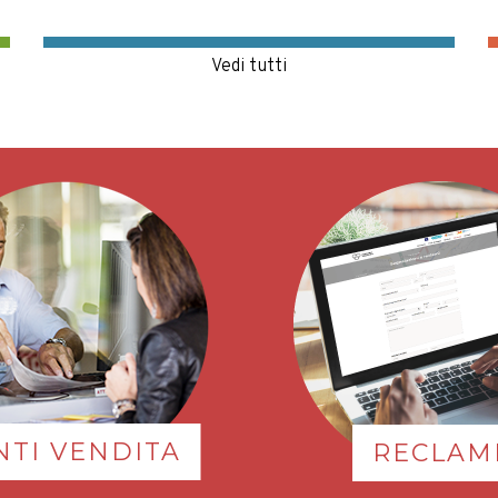
NTI VENDITA
RECLAM
a il comune da dove
Se hai qualche seg
tire per conoscere le
o reclamo, non e
dite autorizzate a
scrivici! Insieme 