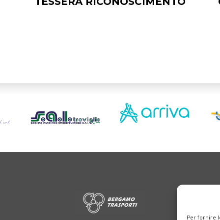
ortale delle tre società Consortili dedite al trasporto pubblico locale su tutt
Note legali
|
Accessibilità
Per fornire 