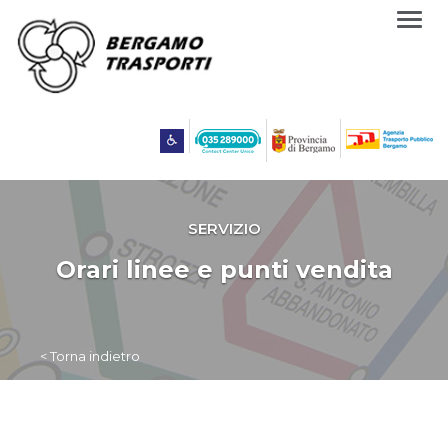
Togg
navig
SERVIZIO
Orari linee e punti vendita
< Torna indietro