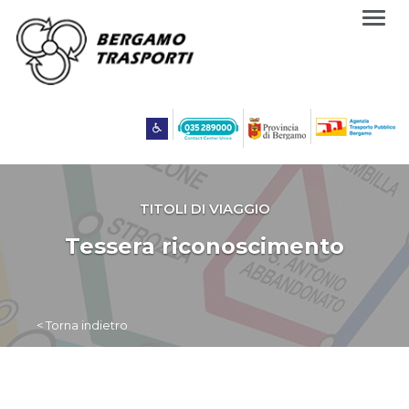
Togg
navig
TITOLI DI VIAGGIO
Tessera riconoscimento
< Torna indietro