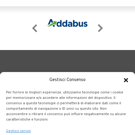
Gestisci Consenso
Per fornire le migliori esperienze, utilizziamo tecnologie come i cookie
BERGAMO TRASPORTI
portale delle tre società Consortili
per memorizzare e/o accedere alle informazioni del dispositivo. Il
consenso a queste tecnologie ci permetterà di elaborare dati come il
dedite al trasporto pubblico locale su tutto il territorio
comportamento di navigazione o ID unici su questo sito. Non
bergamasco.
acconsentire o ritirare il consenso può influire negativamente su alcune
caratteristiche e funzioni.
Note legali
|
Accessibilità
Gestisci servizi