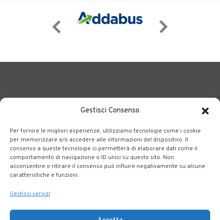
Gestisci Consenso
Per fornire le migliori esperienze, utilizziamo tecnologie come i cookie
BERGAMO TRASPORTI
portale delle tre società Consortili
per memorizzare e/o accedere alle informazioni del dispositivo. Il
consenso a queste tecnologie ci permetterà di elaborare dati come il
dedite al trasporto pubblico locale su tutto il territorio
comportamento di navigazione o ID unici su questo sito. Non
bergamasco.
acconsentire o ritirare il consenso può influire negativamente su alcune
caratteristiche e funzioni.
Note legali
|
Accessibilità
Gestisci servizi