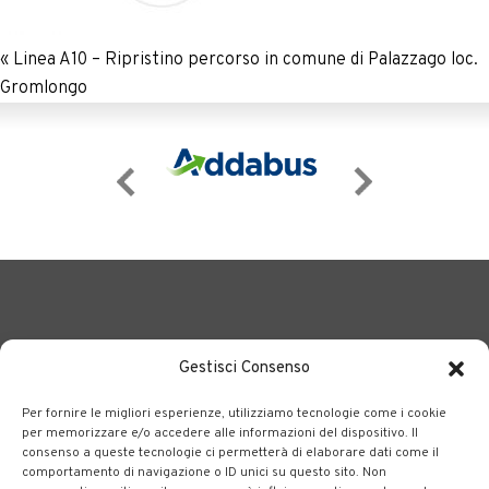
«
Linea A10 – Ripristino percorso in comune di Palazzago loc.
Gromlongo
Gestisci Consenso
Per fornire le migliori esperienze, utilizziamo tecnologie come i cookie
BERGAMO TRASPORTI
portale delle tre società Consortili
per memorizzare e/o accedere alle informazioni del dispositivo. Il
consenso a queste tecnologie ci permetterà di elaborare dati come il
dedite al trasporto pubblico locale su tutto il territorio
comportamento di navigazione o ID unici su questo sito. Non
bergamasco.