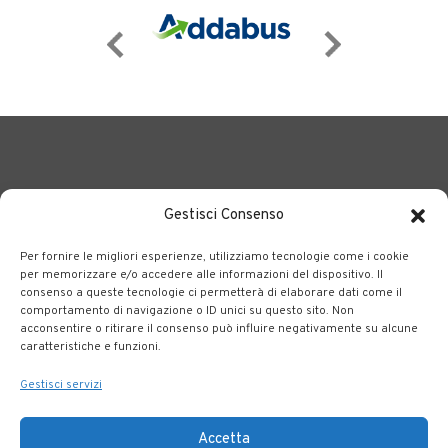
Gestisci Consenso
Per fornire le migliori esperienze, utilizziamo tecnologie come i cookie
BERGAMO TRASPORTI
portale delle tre società Consortili
per memorizzare e/o accedere alle informazioni del dispositivo. Il
consenso a queste tecnologie ci permetterà di elaborare dati come il
dedite al trasporto pubblico locale su tutto il territorio
comportamento di navigazione o ID unici su questo sito. Non
bergamasco.
acconsentire o ritirare il consenso può influire negativamente su alcune
caratteristiche e funzioni.
Note legali
|
Accessibilità
Gestisci servizi
Accetta