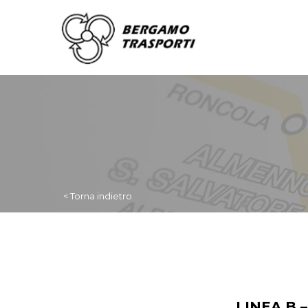
< Torna indietro
LINEA B 