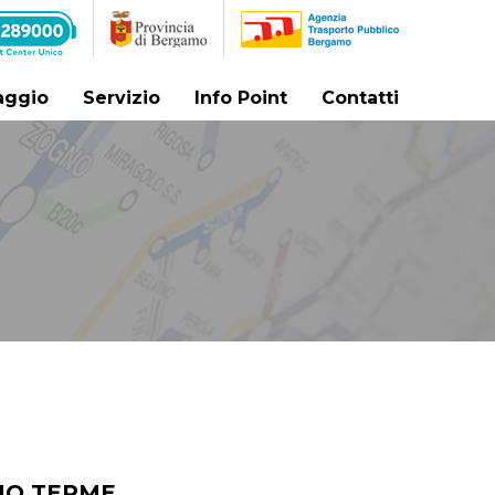
iaggio
Servizio
Info Point
Contatti
INO TERME