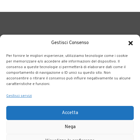
Gestisci Consenso
Per fornire le migliori esperienze, utilizziamo tecnologie come i cookie
BERGAMO TRASPORTI
portale delle tre società Consortili
per memorizzare e/o accedere alle informazioni del dispositivo. Il
consenso a queste tecnologie ci permetterà di elaborare dati come il
dedite al trasporto pubblico locale su tutto il territorio
comportamento di navigazione o ID unici su questo sito. Non
bergamasco.
acconsentire o ritirare il consenso può influire negativamente su alcune
caratteristiche e funzioni.
Note legali
|
Accessibilità
Gestisci servizi
Accetta
Nega