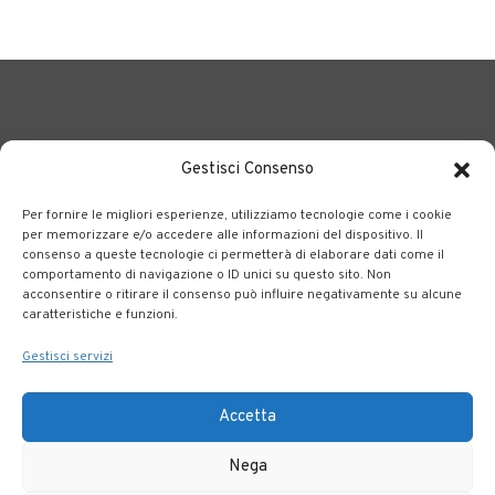
Gestisci Consenso
Per fornire le migliori esperienze, utilizziamo tecnologie come i cookie
BERGAMO TRASPORTI
portale delle tre società Consortili
per memorizzare e/o accedere alle informazioni del dispositivo. Il
consenso a queste tecnologie ci permetterà di elaborare dati come il
dedite al trasporto pubblico locale su tutto il territorio
comportamento di navigazione o ID unici su questo sito. Non
bergamasco.
acconsentire o ritirare il consenso può influire negativamente su alcune
caratteristiche e funzioni.
Note legali
|
Accessibilità
Gestisci servizi
Accetta
Nega