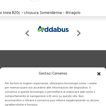
«
linea B20c – chiusura Somendenna – Miragolo
Gestisci Consenso
Per fornire le migliori esperienze, utilizziamo tecnologie come i cookie
BERGAMO TRASPORTI
portale delle tre società Consortili
per memorizzare e/o accedere alle informazioni del dispositivo. Il
consenso a queste tecnologie ci permetterà di elaborare dati come il
dedite al trasporto pubblico locale su tutto il territorio
comportamento di navigazione o ID unici su questo sito. Non
bergamasco.
acconsentire o ritirare il consenso può influire negativamente su alcune
caratteristiche e funzioni.