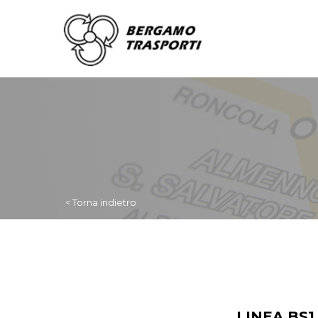
< Torna indietro
LINEA BS1