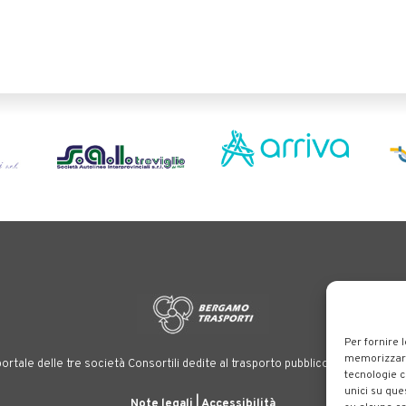
Per fornire 
memorizzare 
ortale delle tre società Consortili dedite al trasporto pubblico locale su tutt
tecnologie c
unici su que
Note legali
|
Accessibilità