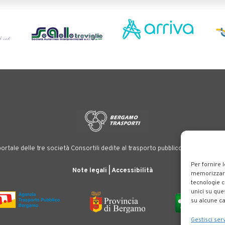
ortale delle tre società Consortili dedite al trasporto pubblico locale su tutt
Per fornire 
Note legali
|
Accessibilità
memorizzare 
tecnologie c
unici su que
su alcune ca
Gestisci serv