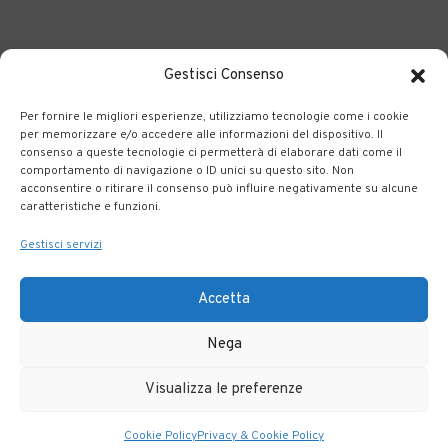
Gestisci Consenso
Per fornire le migliori esperienze, utilizziamo tecnologie come i cookie
BERGAMO TRASPORTI
portale delle tre società Consortili
per memorizzare e/o accedere alle informazioni del dispositivo. Il
consenso a queste tecnologie ci permetterà di elaborare dati come il
dedite al trasporto pubblico locale su tutto il territorio
comportamento di navigazione o ID unici su questo sito. Non
bergamasco.
acconsentire o ritirare il consenso può influire negativamente su alcune
caratteristiche e funzioni.
Note legali
|
Accessibilità
Gestisci servizi
Accetta
Nega
Visualizza le preferenze
Cookie Policy
Privacy & Cookie Policy