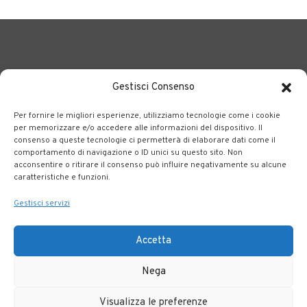
Gestisci Consenso
Per fornire le migliori esperienze, utilizziamo tecnologie come i cookie
BERGAMO TRASPORTI
portale delle tre società Consortili
per memorizzare e/o accedere alle informazioni del dispositivo. Il
consenso a queste tecnologie ci permetterà di elaborare dati come il
dedite al trasporto pubblico locale su tutto il territorio
comportamento di navigazione o ID unici su questo sito. Non
bergamasco.
acconsentire o ritirare il consenso può influire negativamente su alcune
caratteristiche e funzioni.
Note legali
|
Accessibilità
Gestisci servizi
Accetta
Nega
Visualizza le preferenze