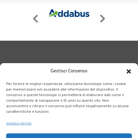
Gestisci Consenso
Per fornire le migliori esperienze, utilizziamo tecnologie come i cookie
BERGAMO TRASPORTI
portale delle tre società Consortili
per memorizzare e/o accedere alle informazioni del dispositivo. Il
consenso a queste tecnologie ci permetterà di elaborare dati come il
dedite al trasporto pubblico locale su tutto il territorio
comportamento di navigazione o ID unici su questo sito. Non
bergamasco.
acconsentire o ritirare il consenso può influire negativamente su alcune
caratteristiche e funzioni.
Note legali
|
Accessibilità
Gestisci servizi