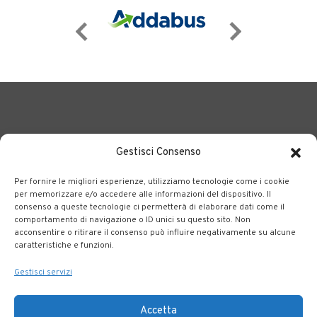
Gestisci Consenso
Per fornire le migliori esperienze, utilizziamo tecnologie come i cookie
BERGAMO TRASPORTI
portale delle tre società Consortili
per memorizzare e/o accedere alle informazioni del dispositivo. Il
consenso a queste tecnologie ci permetterà di elaborare dati come il
dedite al trasporto pubblico locale su tutto il territorio
comportamento di navigazione o ID unici su questo sito. Non
bergamasco.
acconsentire o ritirare il consenso può influire negativamente su alcune
caratteristiche e funzioni.
Note legali
|
Accessibilità
Gestisci servizi
Accetta