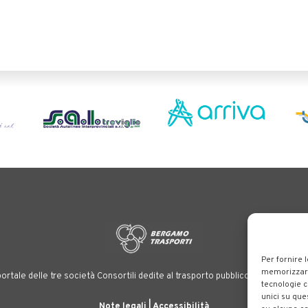
Per fornire 
memorizzare 
ortale delle tre società Consortili dedite al trasporto pubblico locale su tutt
tecnologie c
unici su que
Note legali
|
Accessibilità