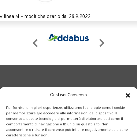
«
linea M – modifiche orario dal 28.9.2022
Gestisci Consenso
Per fornire le migliori esperienze, utilizziamo tecnologie come i cookie
BERGAMO TRASPORTI
portale delle tre società Consortili
per memorizzare e/o accedere alle informazioni del dispositivo. Il
consenso a queste tecnologie ci permetterà di elaborare dati come il
dedite al trasporto pubblico locale su tutto il territorio
comportamento di navigazione o ID unici su questo sito. Non
bergamasco.
acconsentire o ritirare il consenso può influire negativamente su alcune
caratteristiche e funzioni.