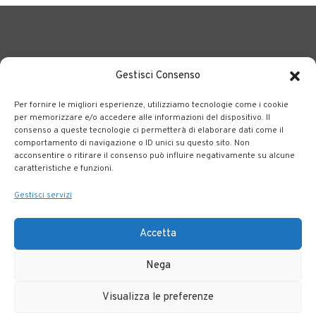
Gestisci Consenso
Per fornire le migliori esperienze, utilizziamo tecnologie come i cookie
BERGAMO TRASPORTI
portale delle tre società Consortili
per memorizzare e/o accedere alle informazioni del dispositivo. Il
consenso a queste tecnologie ci permetterà di elaborare dati come il
dedite al trasporto pubblico locale su tutto il territorio
comportamento di navigazione o ID unici su questo sito. Non
bergamasco.
acconsentire o ritirare il consenso può influire negativamente su alcune
caratteristiche e funzioni.
Note legali
|
Accessibilità
Gestisci servizi
Accetta
Nega
Visualizza le preferenze