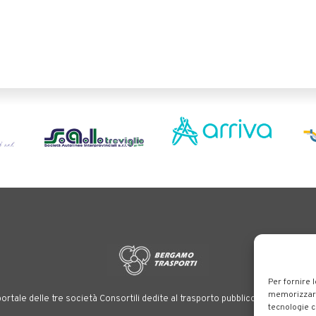
Per fornire 
memorizzare 
ortale delle tre società Consortili dedite al trasporto pubblico locale su tutt
tecnologie c