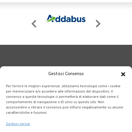
Gestisci Consenso
Per fornire le migliori esperienze, utilizziamo tecnologie come i cookie
BERGAMO TRASPORTI
portale delle tre società Consortili
per memorizzare e/o accedere alle informazioni del dispositivo. Il
consenso a queste tecnologie ci permetterà di elaborare dati come il
dedite al trasporto pubblico locale su tutto il territorio
comportamento di navigazione o ID unici su questo sito. Non
bergamasco.
acconsentire o ritirare il consenso può influire negativamente su alcune
caratteristiche e funzioni.
Note legali
|
Accessibilità
Gestisci servizi