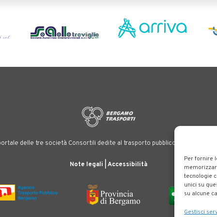
ortale delle tre società Consortili dedite al trasporto pubblico locale su tutt
Per fornire 
Note legali
|
Accessibilità
memorizzare 
tecnologie c
unici su que
su alcune ca
Gestisci serv