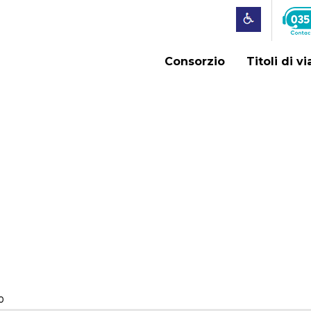
Consorzio
Titoli di v
o