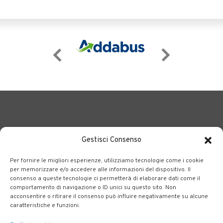
Gestisci Consenso
Per fornire le migliori esperienze, utilizziamo tecnologie come i cookie
BERGAMO TRASPORTI
portale delle tre società Consortili
per memorizzare e/o accedere alle informazioni del dispositivo. Il
consenso a queste tecnologie ci permetterà di elaborare dati come il
dedite al trasporto pubblico locale su tutto il territorio
comportamento di navigazione o ID unici su questo sito. Non
bergamasco.
acconsentire o ritirare il consenso può influire negativamente su alcune
caratteristiche e funzioni.
Note legali
|
Accessibilità