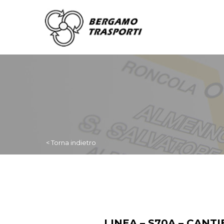
< Torna indietro
LINEA – S70A – CANT