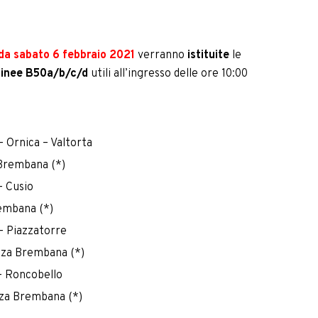
da
sabato 6 febbraio 2021
verranno
istituite
le
e linee B50a/b/c/d
utili all’ingresso delle ore 10:00
 Ornica – Valtorta
 Brembana (*)
– Cusio
rembana (*)
– Piazzatorre
zza Brembana (*)
– Roncobello
zza Brembana (*)