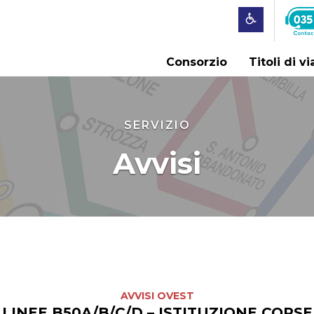
Consorzio
Titoli di v
SERVIZIO
Avvisi
AVVISI OVEST
LINEE B50A/B/C/D – ISTITUZIONE CORSE