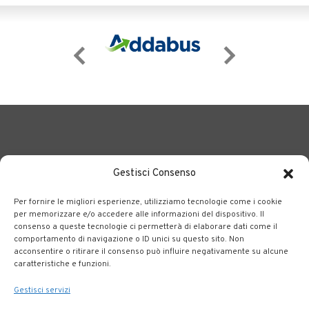
Gestisci Consenso
Per fornire le migliori esperienze, utilizziamo tecnologie come i cookie
BERGAMO TRASPORTI
portale delle tre società Consortili
per memorizzare e/o accedere alle informazioni del dispositivo. Il
consenso a queste tecnologie ci permetterà di elaborare dati come il
dedite al trasporto pubblico locale su tutto il territorio
comportamento di navigazione o ID unici su questo sito. Non
bergamasco.
acconsentire o ritirare il consenso può influire negativamente su alcune
caratteristiche e funzioni.
Note legali
|
Accessibilità
Gestisci servizi