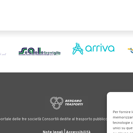
Per fornire 
memorizzare 
ortale delle tre società Consortili dedite al trasporto pubblico locale su tutt
tecnologie c
unici su que
Note legali
|
Accessibilità