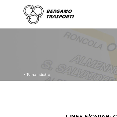
< Torna indietro
LINEE E/C40AB- 