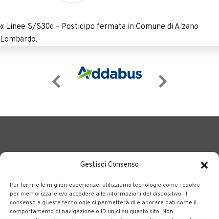
«
Linee S/S30d – Posticipo fermata in Comune di Alzano
Lombardo.
Gestisci Consenso
Per fornire le migliori esperienze, utilizziamo tecnologie come i cookie
BERGAMO TRASPORTI
portale delle tre società Consortili
per memorizzare e/o accedere alle informazioni del dispositivo. Il
consenso a queste tecnologie ci permetterà di elaborare dati come il
dedite al trasporto pubblico locale su tutto il territorio
comportamento di navigazione o ID unici su questo sito. Non
bergamasco.