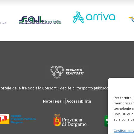
ortale delle tre società Consortili dedite al trasporto pubblico locale su tutt
Per fornire 
Note legali
|
Accessibilità
memorizzare 
tecnologie c
unici su que
su alcune ca
Gestisci serv