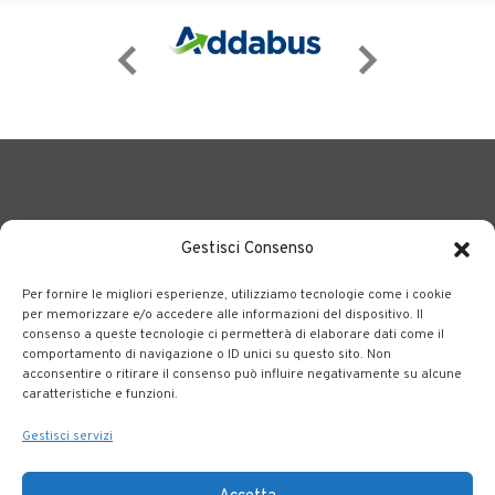
Gestisci Consenso
Per fornire le migliori esperienze, utilizziamo tecnologie come i cookie
BERGAMO TRASPORTI
portale delle tre società Consortili
per memorizzare e/o accedere alle informazioni del dispositivo. Il
consenso a queste tecnologie ci permetterà di elaborare dati come il
dedite al trasporto pubblico locale su tutto il territorio
comportamento di navigazione o ID unici su questo sito. Non
bergamasco.
acconsentire o ritirare il consenso può influire negativamente su alcune
caratteristiche e funzioni.
Note legali
|
Accessibilità
Gestisci servizi