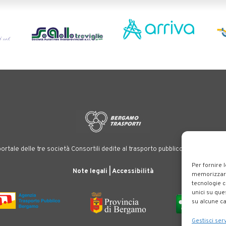
ortale delle tre società Consortili dedite al trasporto pubblico locale su tutt
Per fornire 
Note legali
|
Accessibilità
memorizzare 
tecnologie c
unici su que
su alcune ca
Gestisci serv