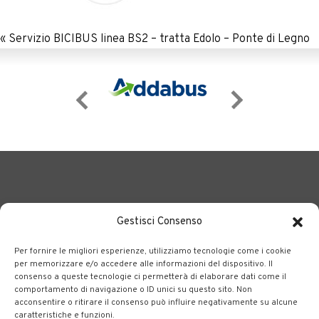
«
Servizio BICIBUS linea BS2 – tratta Edolo – Ponte di Legno
Gestisci Consenso
Per fornire le migliori esperienze, utilizziamo tecnologie come i cookie
BERGAMO TRASPORTI
portale delle tre società Consortili
per memorizzare e/o accedere alle informazioni del dispositivo. Il
consenso a queste tecnologie ci permetterà di elaborare dati come il
dedite al trasporto pubblico locale su tutto il territorio
comportamento di navigazione o ID unici su questo sito. Non
bergamasco.
acconsentire o ritirare il consenso può influire negativamente su alcune
caratteristiche e funzioni.