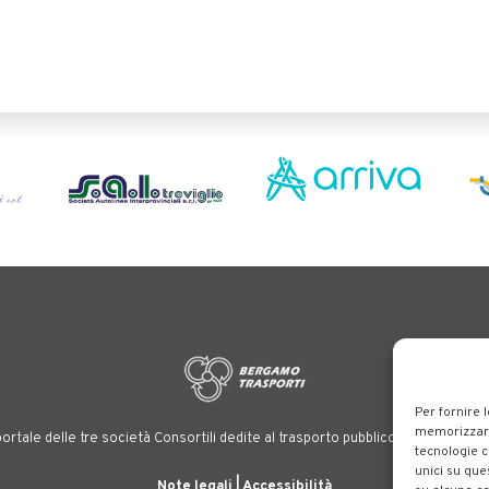
Per fornire 
memorizzare 
ortale delle tre società Consortili dedite al trasporto pubblico locale su tutt
tecnologie c
unici su que
Note legali
|
Accessibilità