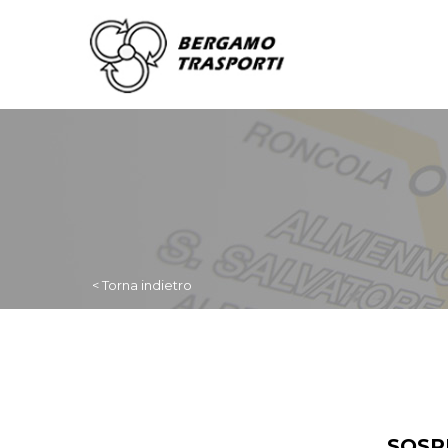
< Torna indietro
SOSP