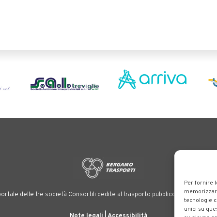
Per fornire 
memorizzare 
ortale delle tre società Consortili dedite al trasporto pubblico locale su tutt
tecnologie c
unici su que
Note legali
|
Accessibilità