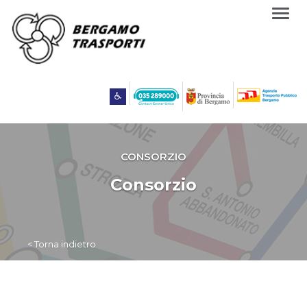
Togg
navig
CONSORZIO
Consorzio
< Torna indietro