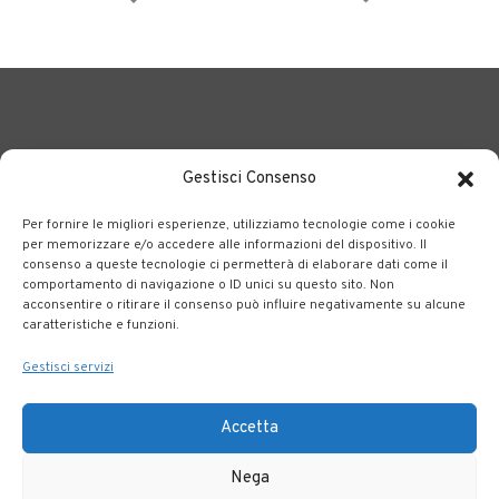
Gestisci Consenso
Per fornire le migliori esperienze, utilizziamo tecnologie come i cookie
BERGAMO TRASPORTI
portale delle tre società Consortili
per memorizzare e/o accedere alle informazioni del dispositivo. Il
consenso a queste tecnologie ci permetterà di elaborare dati come il
dedite al trasporto pubblico locale su tutto il territorio
comportamento di navigazione o ID unici su questo sito. Non
bergamasco.
acconsentire o ritirare il consenso può influire negativamente su alcune
caratteristiche e funzioni.
Note legali
|
Accessibilità
Gestisci servizi
Accetta
Nega