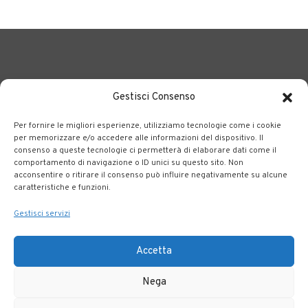
Gestisci Consenso
Per fornire le migliori esperienze, utilizziamo tecnologie come i cookie
BERGAMO TRASPORTI
portale delle tre società Consortili
per memorizzare e/o accedere alle informazioni del dispositivo. Il
consenso a queste tecnologie ci permetterà di elaborare dati come il
dedite al trasporto pubblico locale su tutto il territorio
comportamento di navigazione o ID unici su questo sito. Non
bergamasco.
acconsentire o ritirare il consenso può influire negativamente su alcune
caratteristiche e funzioni.
Note legali
|
Accessibilità
Gestisci servizi
Accetta
Nega