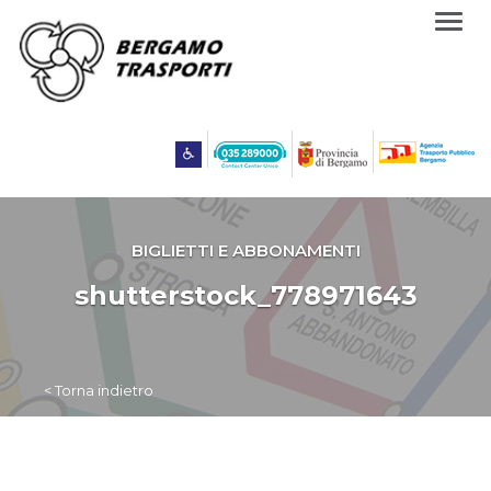
Togg
navig
BIGLIETTI E ABBONAMENTI
shutterstock_778971643
< Torna indietro