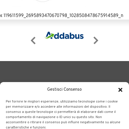
«
119611599_2695893470670798_1028508478675914589_n
Gestisci Consenso
Per fornire le migliori esperienze, utilizziamo tecnologie come i cookie
BERGAMO TRASPORTI
portale delle tre società Consortili
per memorizzare e/o accedere alle informazioni del dispositivo. Il
consenso a queste tecnologie ci permetterà di elaborare dati come il
dedite al trasporto pubblico locale su tutto il territorio
comportamento di navigazione o ID unici su questo sito. Non
bergamasco.
acconsentire o ritirare il consenso può influire negativamente su alcune
caratteristiche e funzioni.