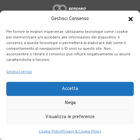
Gestisci Consenso
BERGAMO TRASPORTI
portale delle tre società Consortili
Per fornire le migliori esperienze, utilizziamo tecnologie come i cookie
dedite al trasporto pubblico locale su tutto il territorio
per memorizzare e/o accedere alle informazioni del dispositivo. Il
bergamasco.
consenso a queste tecnologie ci permetterà di elaborare dati come il
comportamento di navigazione o ID unici su questo sito. Non
acconsentire o ritirare il consenso può influire negativamente su alcune
Note legali
|
Accessibilità
caratteristiche e funzioni.
Gestisci servizi
Accetta
Nega
Visualizza le preferenze
Cookie Policy
Privacy & Cookie Policy