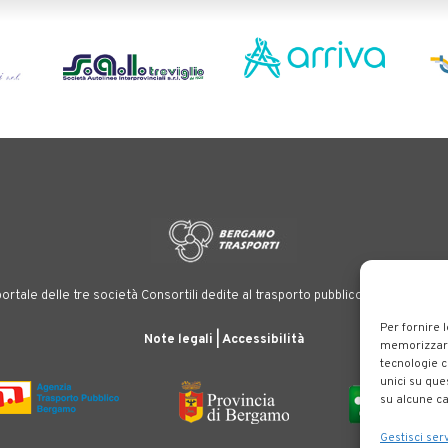
ortale delle tre società Consortili dedite al trasporto pubblico locale su tutt
Per fornire 
Note legali
|
Accessibilità
memorizzare 
tecnologie c
unici su que
su alcune ca
Gestisci serv