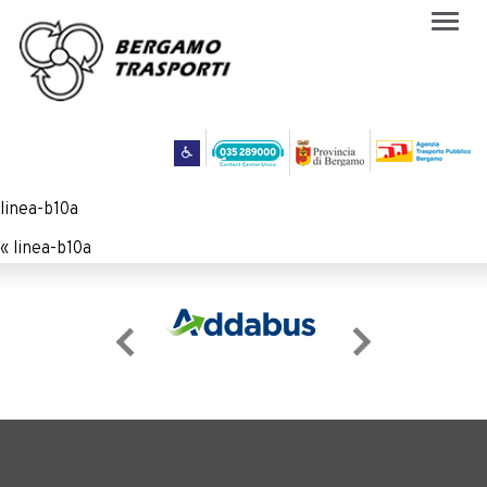
Togg
navig
linea-b10a
«
linea-b10a