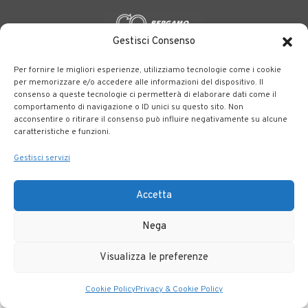
Gestisci Consenso
BERGAMO TRASPORTI
portale delle tre società Consortili
Per fornire le migliori esperienze, utilizziamo tecnologie come i cookie
dedite al trasporto pubblico locale su tutto il territorio
per memorizzare e/o accedere alle informazioni del dispositivo. Il
consenso a queste tecnologie ci permetterà di elaborare dati come il
bergamasco.
comportamento di navigazione o ID unici su questo sito. Non
acconsentire o ritirare il consenso può influire negativamente su alcune
Note legali
|
Accessibilità
caratteristiche e funzioni.
Gestisci servizi
Accetta
Nega
Visualizza le preferenze
Cookie Policy
Privacy & Cookie Policy