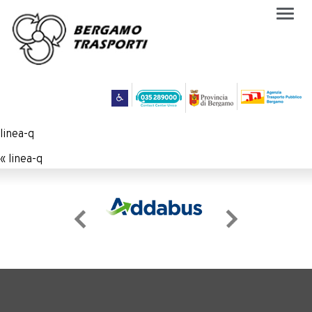
Togg
navig
linea-q
«
linea-q