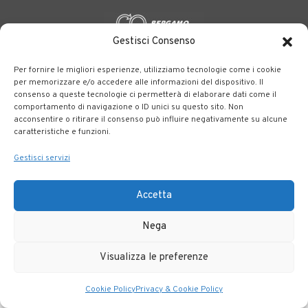
Gestisci Consenso
BERGAMO TRASPORTI
portale delle tre società Consortili
Per fornire le migliori esperienze, utilizziamo tecnologie come i cookie
dedite al trasporto pubblico locale su tutto il territorio
per memorizzare e/o accedere alle informazioni del dispositivo. Il
consenso a queste tecnologie ci permetterà di elaborare dati come il
bergamasco.
comportamento di navigazione o ID unici su questo sito. Non
acconsentire o ritirare il consenso può influire negativamente su alcune
Note legali
|
Accessibilità
caratteristiche e funzioni.
Gestisci servizi
Accetta
Nega
Visualizza le preferenze
Cookie Policy
Privacy & Cookie Policy