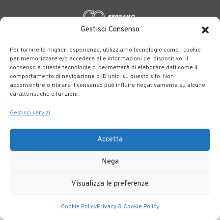
Gestisci Consenso
BERGAMO TRASPORTI
portale delle tre società Consortili
Per fornire le migliori esperienze, utilizziamo tecnologie come i cookie
dedite al trasporto pubblico locale su tutto il territorio
per memorizzare e/o accedere alle informazioni del dispositivo. Il
consenso a queste tecnologie ci permetterà di elaborare dati come il
bergamasco.
comportamento di navigazione o ID unici su questo sito. Non
acconsentire o ritirare il consenso può influire negativamente su alcune
Note legali
|
Accessibilità
caratteristiche e funzioni.
Gestisci servizi
Accetta
Nega
Visualizza le preferenze
Cookie Policy
Privacy & Cookie Policy